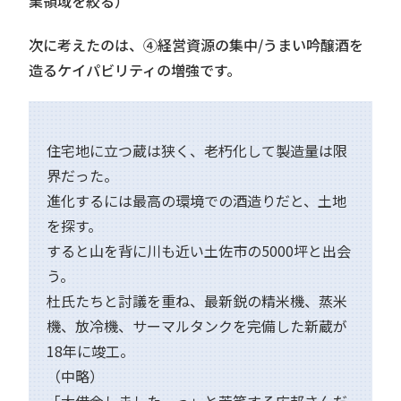
業領域を絞る）
次に考えたのは、④経営資源の集中/うまい吟醸酒を
造るケイパビリティの増強です。
住宅地に立つ蔵は狭く、老朽化して製造量は限
界だった。
進化するには最高の環境での酒造りだと、土地
を探す。
すると山を背に川も近い土佐市の5000坪と出会
う。
杜氏たちと討議を重ね、最新鋭の精米機、蒸米
機、放冷機、サーマルタンクを完備した新蔵が
18年に竣工。
（中略）
「大借金しましたーっ」と苦笑する広邦さんだ