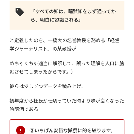
「
すべての知
は、暗黙知をまず通ってか
ら、明白に認識される」
と定義したのを、一橋大の名誉教授を務める「経営
学ジャーナリスト」の某教授が
めちゃくちゃ適当に解釈して、誤った理解を人口に膾
炙させてしまったからです。）
彼らは少しずつデータを積み上げ、
初年度から杜氏が仕切っていた時より味が良くなった
吟醸酒である
③いちばん安価な
獺祭
に的を絞ります。