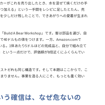
カーがこれを売り出したとき、水を混ぜて焼くだけの手
一つ加える」という一手間をレシピに足したとたん、売
与を少しだけ残したことで、できあがりへの愛着が生まれ
d A Bear Workshop」です。客は部品を選び、自
0ドルもの値をつけます。一方、Amazon.comで
いる。1体あたり5ドルほどの完成品と、自分で組み立て
」という一点だけで、評価額が8倍近くにふくらんでい
ト――どれも同じ構造です。そして本題はここからで、こ
どまりません。事業を造る人にこそ、もっとも重く効い
いう確信は、なぜ危ないの