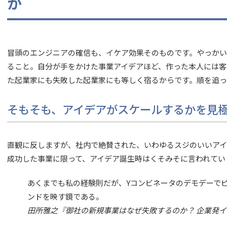
か
冒頭のエンジニアの確信も、イケア効果そのものです。やっか
ること。自分が手をかけた事業アイデアほど、作った本人には客
た起業家にも失敗した起業家にも等しく宿るからです。順を追っ
そもそも、アイデアがスケールするかを見
直観に反しますが、社内で絶賛された、いわゆるスジのいいアイ
成功した事業に限って、アイデア誕生時はくそみそに言われてい
あくまでも私の経験則だが、Yコンビネータのデモデーでピ
ンドを映す鏡である。
田所雅之『御社の新規事業はなぜ失敗するのか？ 企業発