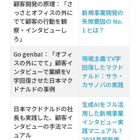
顧客開発の原理：「さ
っさとオフィスの外に
新規事業開発の
でて顧客の行動を観
失敗要因の No.
察・インタビューし
1 とは？
ろ」
Go genba!：「オフィ
現場主義でV字
スの外にでて」顧客イ
回復したマクド
ンタビューで業績をV
ナルド：サラ・
字回復させた日本マク
カサノバの実践
ドナルドの事例
生成AIをフル活
日本マクドナルドの社
用した新規事業
長も実践した、顧客イ
インタビュー実
ンタビューの手法マニ
践マニュアル ?
ュアル
2025年最新版